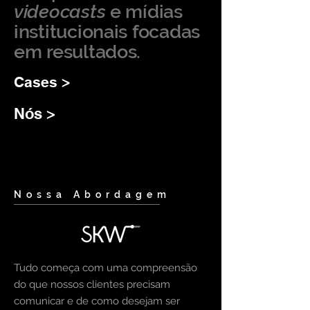
videocasts
e mídias
institucionais focadas
em resultados.
Cases >
Nós >
Nossa Abordagem
Tudo começa com uma compreensão
do que nossos clientes precisam
comunicar e de como desejam ser