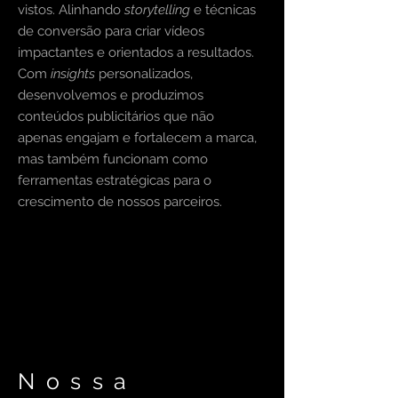
vistos. Alinhando
storytelling
e técnicas
de conversão para criar vídeos
impactantes e orientados a resultados.
Com
insights
personalizados,
desenvolvemos e produzimos
conteúdos publicitários que não
apenas engajam e fortalecem a marca,
mas também funcionam como
ferramentas estratégicas para o
crescimento de nossos parceiros.
Nossa