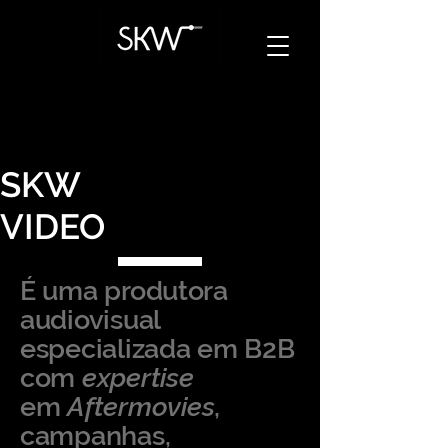
SKW
VIDEO
É uma produtora
audiovisual
especializada em B2B
com
expertise
em
Aftermovies
,
campanhas,